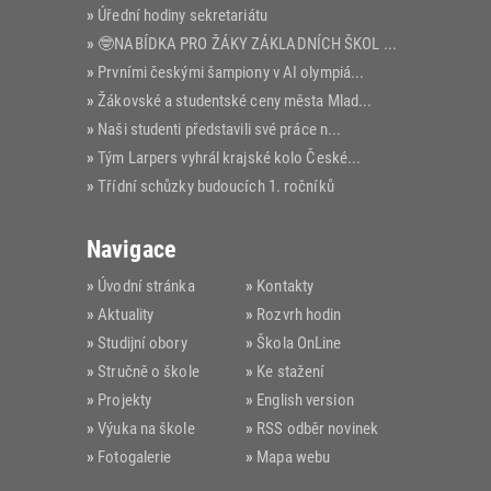
Úřední hodiny sekretariátu
🤓NABÍDKA PRO ŽÁKY ZÁKLADNÍCH ŠKOL VE...
Prvními českými šampiony v AI olympiá...
Žákovské a studentské ceny města Mlad...
Naši studenti představili své práce n...
Tým Larpers vyhrál krajské kolo České...
Třídní schůzky budoucích 1. ročníků
Navigace
Úvodní stránka
Kontakty
Aktuality
Rozvrh hodin
Studijní obory
Škola OnLine
Stručně o škole
Ke stažení
Projekty
English version
Výuka na škole
RSS odběr novinek
Fotogalerie
Mapa webu