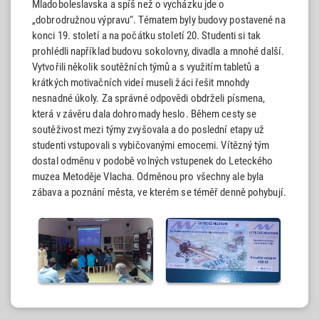
Mladoboleslavska a spíš než o vycházku jde o
„dobrodružnou výpravu“. Tématem byly budovy postavené na
konci 19. století a na počátku století 20. Studenti si tak
prohlédli například budovu sokolovny, divadla a mnohé další.
Vytvořili několik soutěžních týmů a s využitím tabletů a
krátkých motivačních videí museli žáci řešit mnohdy
nesnadné úkoly. Za správné odpovědi obdrželi písmena,
která v závěru dala dohromady heslo. Během cesty se
soutěživost mezi týmy zvyšovala a do poslední etapy už
studenti vstupovali s vybičovanými emocemi. Vítězný tým
dostal odměnu v podobě volných vstupenek do Leteckého
muzea Metoděje Vlacha. Odměnou pro všechny ale byla
zábava a poznání města, ve kterém se téměř denně pohybují.