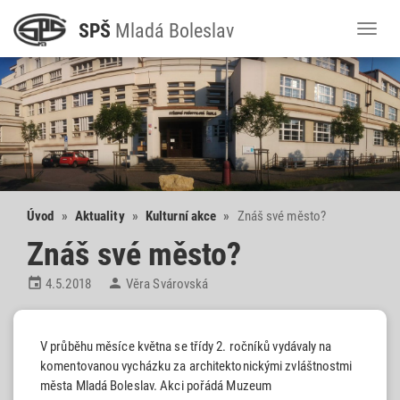
SPŠ
M
ladá
B
oleslav
Toggl
naviga
Úvod
»
Aktuality
»
Kulturní akce
»
Znáš své město?
Znáš své město?


4.5.2018
Věra Svárovská
V průběhu měsíce května se třídy 2. ročníků vydávaly na
komentovanou vycházku za architektonickými zvláštnostmi
města Mladá Boleslav. Akci pořádá Muzeum