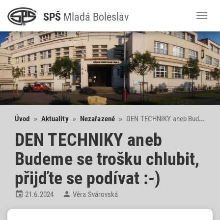
SPŠ
M
ladá
B
oleslav
Toggl
naviga
Úvod
»
Aktuality
»
Nezařazené
»
DEN TECHNIKY aneb Budeme se trošku chlubit, přijďte se podívat :-)
DEN TECHNIKY aneb
Budeme se trošku chlubit,
přijďte se podívat :-)


21.6.2024
Věra Svárovská